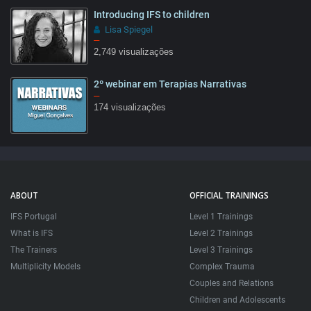
Introducing IFS to children
Lisa Spiegel
–
2,749 visualizações
2º webinar em Terapias Narrativas
05:55
–
174 visualizações
61:07
ABOUT
OFFICIAL TRAININGS
IFS Portugal
Level 1 Trainings
What is IFS
Level 2 Trainings
The Trainers
Level 3 Trainings
Multiplicity Models
Complex Trauma
Couples and Relations
Children and Adolescents