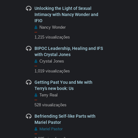
Unlocking the Light of Sexual
Intimacy with Nancy Wonder and
IFIO
Nancy Wonder
–
1,215 visualizações
BIPOC Leadership, Healing and IFS
with Crystal Jones
Crystal Jones
–
1,019 visualizações
Getting Past You and Me with
Terry’s new book: Us
Terry Real
–
528 visualizações
Befriending Self-like Parts with
Mariel Pastor
Mariel Pastor
–