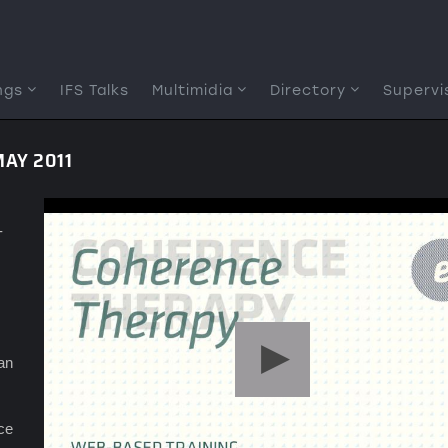
ngs
IFS Talks
Multimidia
Directory
Supervi
AY 2011
-
an
ce