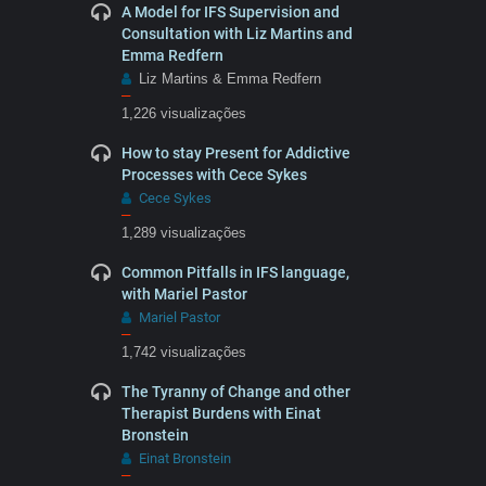
A Model for IFS Supervision and
Consultation with Liz Martins and
Emma Redfern
Liz Martins & Emma Redfern
–
1,226 visualizações
How to stay Present for Addictive
Processes with Cece Sykes
Cece Sykes
–
1,289 visualizações
Common Pitfalls in IFS language,
with Mariel Pastor
Mariel Pastor
–
1,742 visualizações
The Tyranny of Change and other
Therapist Burdens with Einat
Bronstein
Einat Bronstein
–