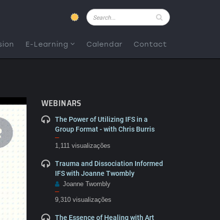
Pesquisar
sion
E-Learning
Calendar
Contact
WEBINARS
The Power of Utilizing IFS in a
Group Format - with Chris Burris
–
1,111 visualizações
Trauma and Dissociation Informed
IFS with Joanne Twombly
Joanne Twombly
–
9,310 visualizações
The Essence of Healing with Art