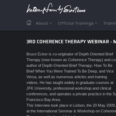
Skip
to
main
content
MAIN
About
Official Trainings
Traini
NAVIGATION
3RD COHERENCE THERAPY WEBINAR - M
Bruce Ecker is co-originator of Depth Oriented Brief
Therapy (now known as Coherence Therapy) and co
author of Depth-Oriented Brief Therapy: How To Be
Brief When You Were Trained To Be Deep, and Vice
Versa, as well as numerous articles and training
videos. He has taught widely in graduate courses at
JFK University, professional workshop and clinical
conferences, and operates a private practice in the S
Francisco Bay Area.
This Interview took place in Lisbon, the 20 May 2009,
at the International Seminar & Workshop on Coheren